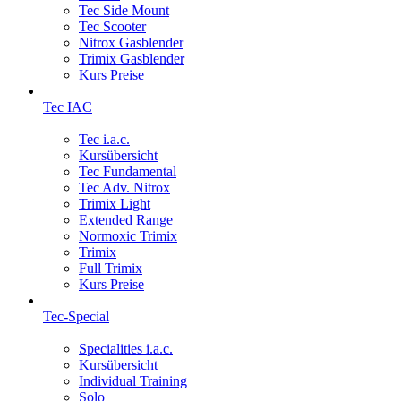
Tec Side Mount
Tec Scooter
Nitrox Gasblender
Trimix Gasblender
Kurs Preise
Tec IAC
Tec i.a.c.
Kursübersicht
Tec Fundamental
Tec Adv. Nitrox
Trimix Light
Extended Range
Normoxic Trimix
Trimix
Full Trimix
Kurs Preise
Tec-Special
Specialities i.a.c.
Kursübersicht
Individual Training
Solo