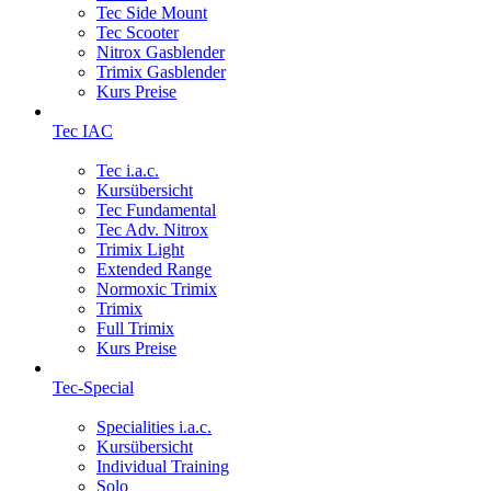
Tec Side Mount
Tec Scooter
Nitrox Gasblender
Trimix Gasblender
Kurs Preise
Tec IAC
Tec i.a.c.
Kursübersicht
Tec Fundamental
Tec Adv. Nitrox
Trimix Light
Extended Range
Normoxic Trimix
Trimix
Full Trimix
Kurs Preise
Tec-Special
Specialities i.a.c.
Kursübersicht
Individual Training
Solo